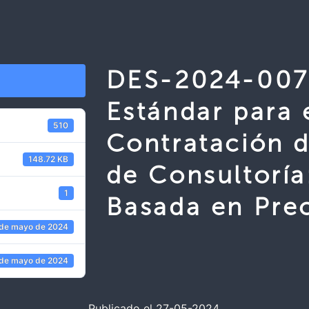
DES-2024-007
Estándar para 
510
Contratación d
148.72 KB
de Consultoría
1
Basada en Prec
 de mayo de 2024
 de mayo de 2024
Publicado el 27-05-2024.