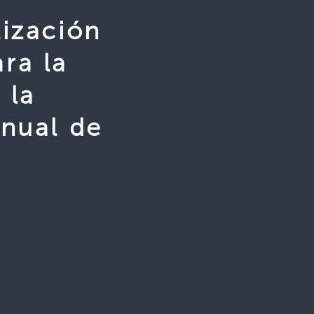
lización
ra la
 la
Anual de