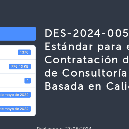
DES-2024-005
Estándar para 
1370
Contratación d
776.43 KB
de Consultoría
1
Basada en Cali
 de mayo de 2024
 de mayo de 2024
Publicado el 27-05-2024.