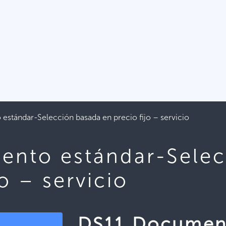
stándar-Selección basada en precio fijo – servicio
nto estándar-Selec
jo – servicio
DS11 Document