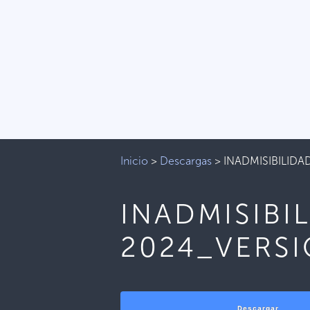
Inicio
>
Descargas
>
INADMISIBILID
INADMISIBI
2024_VERS
Descargar