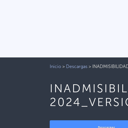
Inicio
>
Descargas
>
INADMISIBILID
INADMISIBI
2024_VERS
Descargar