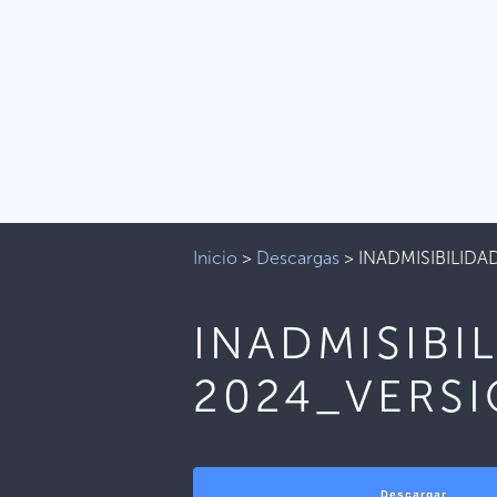
Inicio
>
Descargas
>
INADMISIBILID
INADMISIBI
2024_VERS
Descargar